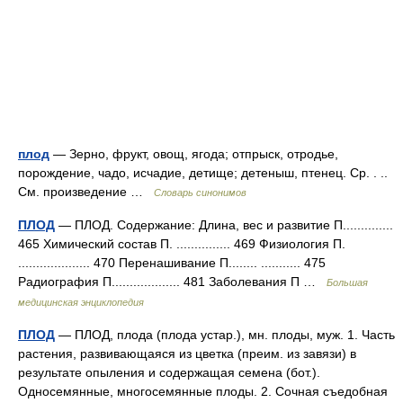
плод
— Зерно, фрукт, овощ, ягода; отпрыск, отродье,
порождение, чадо, исчадие, детище; детеныш, птенец. Ср. . ..
См. произведение …
Словарь синонимов
ПЛОД
— ПЛОД. Содержание: Длина, вес и развитие П..............
465 Химический состав П. ............... 469 Физиология П.
.................... 470 Перенашивание П........ ........... 475
Радиография П................... 481 Заболевания П …
Большая
медицинская энциклопедия
ПЛОД
— ПЛОД, плода (плода устар.), мн. плоды, муж. 1. Часть
растения, развивающаяся из цветка (преим. из завязи) в
результате опыления и содержащая семена (бот.).
Односемянные, многосемянные плоды. 2. Сочная съедобная