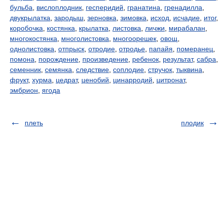
бульба
,
вислоплодник
,
гесперидий
,
гранатина
,
гренадилла
,
двукрылатка
,
зародыш
,
зерновка
,
зимовка
,
исход
,
исчадие
,
итог
,
коробочка
,
костянка
,
крылатка
,
листовка
,
личжи
,
мирабалан
,
многокостянка
,
многолистовка
,
многоорешек
,
овощ
,
однолистовка
,
отпрыск
,
отродие
,
отродье
,
папайя
,
померанец
,
помона
,
порождение
,
произведение
,
ребенок
,
результат
,
сабра
,
семенник
,
семянка
,
следствие
,
соплодие
,
стручок
,
тыквина
,
фрукт
,
хурма
,
цедрат
,
ценобий
,
цинарродий
,
цитронат
,
эмбрион
,
ягода
плеть
плодик