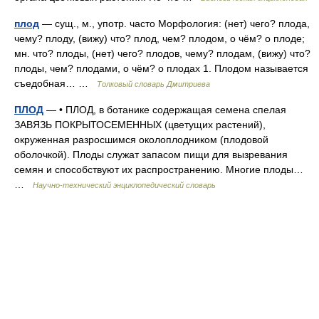
плод
— сущ., м., употр. часто Морфология: (нет) чего? плода,
чему? плоду, (вижу) что? плод, чем? плодом, о чём? о плоде;
мн. что? плоды, (нет) чего? плодов, чему? плодам, (вижу) что?
плоды, чем? плодами, о чём? о плодах 1. Плодом называется
съедобная… …
Толковый словарь Дмитриева
ПЛОД
— • ПЛОД, в ботанике содержащая семена спелая
ЗАВЯЗЬ ПОКРЫТОСЕМЕННЫХ (цветущих растений),
окруженная разросшимся околоплодником (плодовой
оболочкой). Плоды служат запасом пищи для вызревания
семян и способствуют их распространению. Многие плоды…
…
Научно-технический энциклопедический словарь