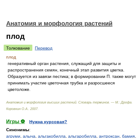
Анатомия и морфология растений
плод
Толкование
Перевод
плод
генеративный орган растения, служащий для защиты и
распространения семян, конечный этап развития цветка.
Образуется из завязи пестика; в формировании П. также могут
принимать участие цветочная трубка и разросшееся
цветоложе.
Анатомия и морфология высших растений. Словарь терминов. — М.: Дрофа
.
Коровкин О.А.
.
2007
.
Игры ⚽
Нужна курсовая?
Синонимы
:
агруми
,
алыча
,
альгакобилла
,
альгаробилла
,
антроксан
,
бамия
,